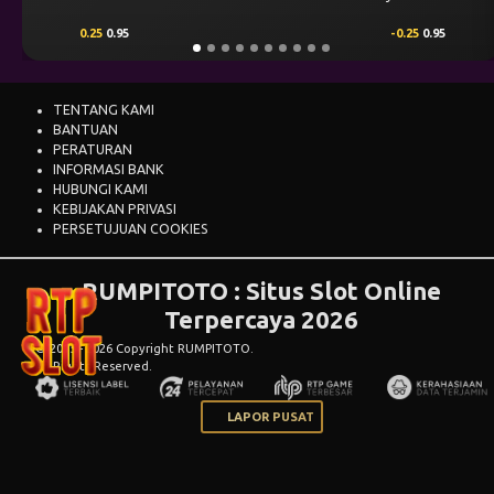
-0.25
0.95
0.00
0.62
TENTANG KAMI
BANTUAN
PERATURAN
INFORMASI BANK
HUBUNGI KAMI
KEBIJAKAN PRIVASI
PERSETUJUAN COOKIES
RUMPITOTO : Situs Slot Online
Terpercaya 2026
© 2015 - 2026 Copyright RUMPITOTO.
All Rights Reserved.
LAPOR PUSAT