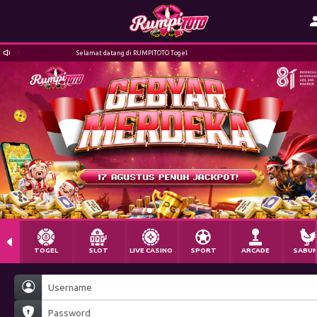
l
Selamat datang di RUMPITOTO Togel
TOGEL
SLOT
LIVE CASINO
SPORT
ARCADE
SABU