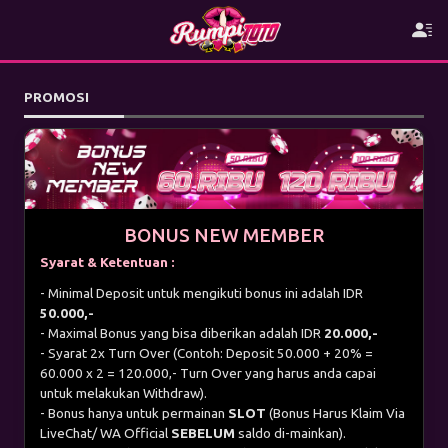
PROMOSI
BONUS NEW MEMBER
Syarat & Ketentuan :
- Minimal Deposit untuk mengikuti bonus ini adalah IDR
50.000,-
- Maximal Bonus yang bisa diberikan adalah IDR
20.000,-
- Syarat 2x Turn Over (Contoh: Deposit 50.000 + 20% =
60.000 x 2 = 120.000,- Turn Over yang harus anda capai
untuk melakukan Withdraw).
- Bonus hanya untuk permainan
SLOT
(Bonus Harus Klaim Via
LiveChat/ WA Official
SEBELUM
saldo di-mainkan).