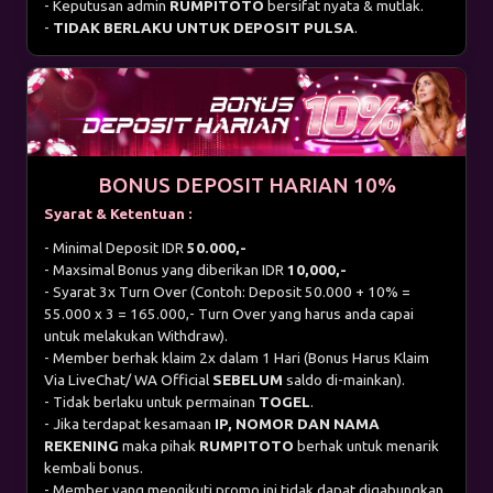
- Keputusan admin
RUMPITOTO
bersifat nyata & mutlak.
-
TIDAK BERLAKU UNTUK DEPOSIT PULSA
.
BONUS DEPOSIT HARIAN 10%
Syarat & Ketentuan :
- Minimal Deposit IDR
50.000,-
- Maxsimal Bonus yang diberikan IDR
10,000,-
- Syarat 3x Turn Over (Contoh: Deposit 50.000 + 10% =
55.000 x 3 = 165.000,- Turn Over yang harus anda capai
untuk melakukan Withdraw).
- Member berhak klaim 2x dalam 1 Hari (Bonus Harus Klaim
Via LiveChat/ WA Official
SEBELUM
saldo di-mainkan).
- Tidak berlaku untuk permainan
TOGEL
.
- Jika terdapat kesamaan
IP, NOMOR DAN NAMA
REKENING
maka pihak
RUMPITOTO
berhak untuk menarik
kembali bonus.
- Member yang mengikuti promo ini tidak dapat digabungkan